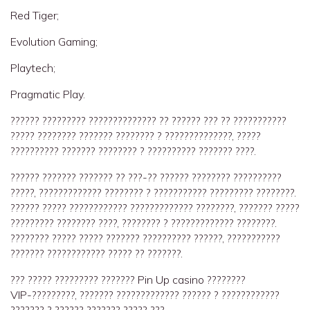
Red Tiger;
Evolution Gaming;
Playtech;
Pragmatic Play.
?????? ????????? ?????????????? ?? ?????? ??? ?? ???????????
????? ???????? ??????? ???????? ? ??????????????, ?????
?????????? ??????? ???????? ? ?????????? ??????? ????.
?????? ??????? ??????? ?? ???-?? ?????? ???????? ??????????
?????, ????????????? ???????? ? ??????????? ????????? ????????.
?????? ????? ???????????? ????????????? ????????, ??????? ?????
????????? ???????? ????, ???????? ? ????????????? ????????.
???????? ????? ????? ??????? ?????????? ??????, ???????????
??????? ???????????? ????? ?? ???????.
??? ????? ????????? ??????? Pin Up casino ????????
VIP-?????????, ??????? ????????????? ?????? ? ????????????