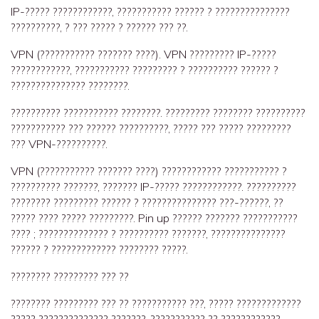
IP-????? ????????????, ??????????? ?????? ? ???????????????
??????????, ? ??? ????? ? ?????? ??? ??.
VPN (??????????? ??????? ????). VPN ????????? IP-?????
????????????, ??????????? ????????? ? ?????????? ?????? ?
??????????????? ????????.
?????????? ??????????? ????????. ????????? ???????? ??????????
??????????? ??? ?????? ??????????, ????? ??? ????? ?????????
??? VPN-??????????.
VPN (??????????? ??????? ????) ???????????? ??????????? ?
?????????? ???????, ??????? IP-????? ????????????. ??????????
???????? ????????? ?????? ? ??????????????? ???-??????, ??
????? ???? ????? ?????????. Pin up ?????? ??????? ???????????
???? ; ?????????????? ? ?????????? ???????, ???????????????
?????? ? ????????????? ???????? ?????.
???????? ????????? ??? ??
???????? ????????? ??? ?? ??????????? ???, ????? ?????????????