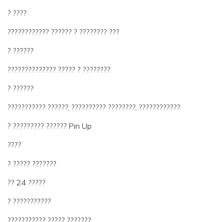
? ????
???????????? ?????? ? ???????? ???
? ??????
?????????????? ????? ? ????????
? ??????
??????????? ??????, ?????????? ????????, ????????????
? ????????? ?????? Pin Up
????
? ????? ???????
?? 24 ?????
? ???????????
??????????? ????? ???????