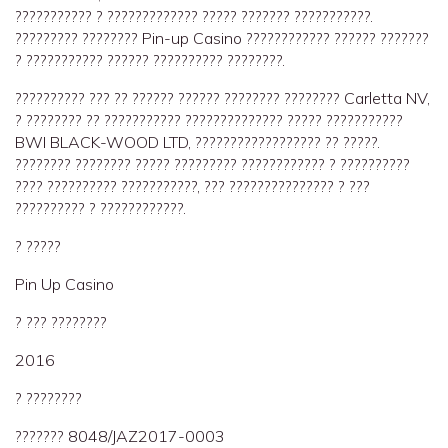
??????????? ? ????????????? ????? ??????? ???????????.
????????? ???????? Pin-up Casino ???????????? ?????? ???????
? ??????????? ?????? ?????????? ????????.
?????????? ??? ?? ?????? ?????? ???????? ???????? Carletta NV,
? ???????? ?? ??????????? ?????????????? ????? ???????????
BWI BLACK-WOOD LTD, ?????????????????? ?? ?????.
???????? ???????? ????? ????????? ???????????? ? ??????????
???? ?????????? ???????????, ??? ??????????????? ? ???
?????????? ? ????????????.
? ?????
Pin Up Casino
? ??? ????????
2016
? ????????
??????? 8048/JAZ2017-0003