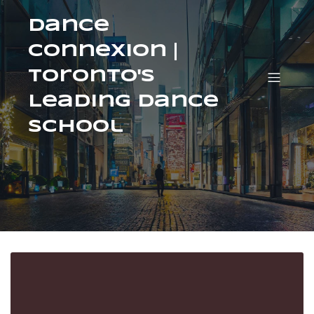
Dance
ConneXion |
Toronto's
Leading Dance
School