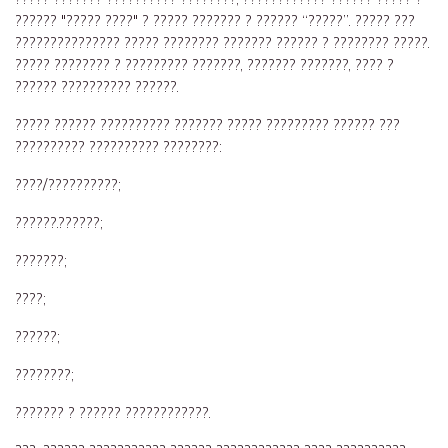
?????? "????? ????" ? ????? ??????? ? ?????? “?????”. ????? ???
??????????????? ????? ???????? ??????? ?????? ? ???????? ?????.
????? ???????? ? ????????? ???????, ??????? ???????, ???? ?
?????? ?????????? ??????.
????? ?????? ?????????? ??????? ????? ????????? ?????? ???
?????????? ?????????? ????????:
????/??????????;
??????.??????;
???????;
????;
??????;
????????;
??????? ? ?????? ????????????.