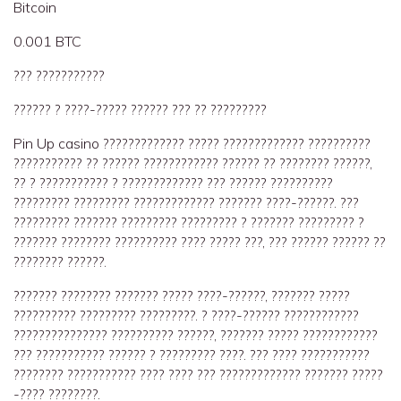
Bitcoin
0.001 BTC
??? ???????????
?????? ? ????-????? ?????? ??? ?? ?????????
Pin Up casino ????????????? ????? ????????????? ??????????
??????????? ?? ?????? ???????????? ?????? ?? ???????? ??????,
?? ? ??????????? ? ????????????? ??? ?????? ??????????
????????? ????????? ????????????? ??????? ????-??????. ???
????????? ??????? ????????? ????????? ? ??????? ????????? ?
??????? ???????? ?????????? ???? ????? ???, ??? ?????? ?????? ??
???????? ??????.
??????? ???????? ??????? ????? ????-??????, ??????? ?????
?????????? ????????? ?????????. ? ????-?????? ????????????
??????????????? ?????????? ??????, ??????? ????? ????????????
??? ??????????? ?????? ? ????????? ????. ??? ???? ???????????
???????? ??????????? ???? ???? ??? ????????????? ??????? ?????
-???? ????????.