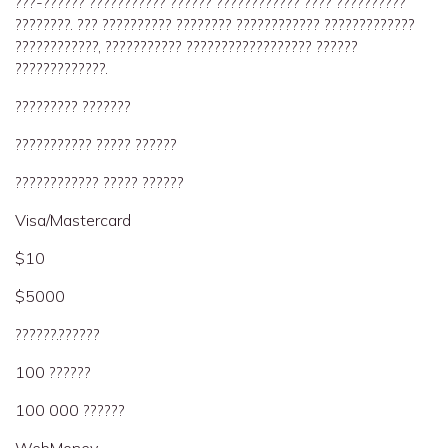
???-?????? ??????????? ?????? ???????????? ???? ??????????
????????. ??? ?????????? ???????? ???????????? ?????????????
????????????, ??????????? ?????????????????? ??????
?????????????.
????????? ???????
??????????? ????? ??????
???????????? ????? ??????
Visa/Mastercard
$10
$5000
??????.??????
100 ??????
100 000 ??????