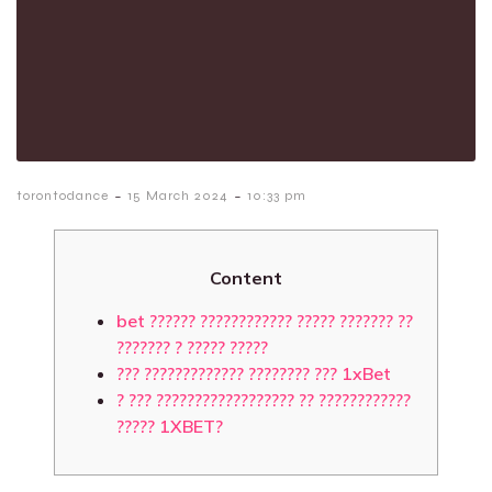
-
-
torontodance
15 March 2024
10:33 pm
Content
bet ?????? ???????????? ????? ??????? ??
??????? ? ????? ?????
??? ????????????? ???????? ??? 1xBet
? ??? ?????????????????? ?? ????????????
????? 1XBET?