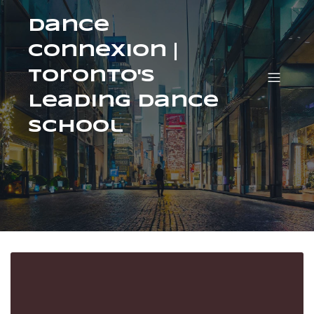
Dance
ConneXion |
Toronto's
Leading Dance
School