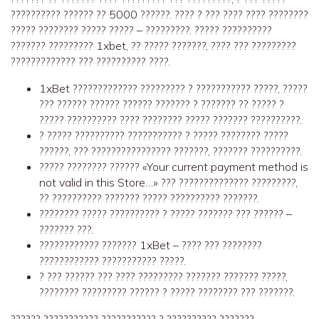
?????????? ?????? ?? 5000 ??????. ???? ? ??? ???? ???? ????????
????? ???????? ????? ????? – ?????????. ????? ??????????
??????? ????????? 1xbet, ?? ????? ???????, ???? ??? ?????????
????????????? ??? ?????????? ????.
1xBet ????????????? ????????? ? ??????????? ?????, ?????
??? ?????? ?????? ?????? ??????? ? ??????? ?? ????? ?
????? ?????????? ???? ???????? ????? ??????? ??????????.
? ????? ?????????? ??????????? ? ????? ???????? ?????
??????, ??? ???????????????? ???????, ??????? ??????????.
????? ???????? ?????? «Your current payment method is
not valid in this Store…» ??? ?????????????? ?????????,
?? ?????????? ??????? ????? ?????????? ???????.
???????? ????? ?????????? ? ????? ??????? ??? ?????? –
??????? ???.
???????????? ??????? 1xBet – ???? ??? ????????
???????????? ??????????? ?????.
? ??? ?????? ??? ???? ????????? ??????? ??????? ?????,
???????? ????????? ?????? ? ????? ???????? ??? ???????.