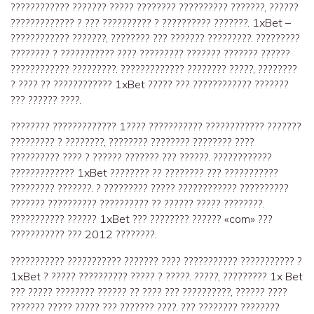
???????????? ??????? ????? ???????? ?????????? ???????, ??????
????????????? ? ??? ?????????? ? ?????????? ???????. 1xBet –
???????????? ???????, ???????? ??? ??????? ?????????. ?????????
???????? ? ??????????? ???? ????????? ??????? ??????? ??????
???????????? ?????????. ????????????? ???????? ?????, ????????
? ???? ?? ???????????? 1xBet ????? ??? ???????????? ???????
??? ?????? ????.
???????? ????????????? 1???? ??????????? ???????????? ???????
????????? ? ????????, ???????? ???????? ???????? ????
?????????? ???? ? ?????? ??????? ??? ??????. ????????????
????????????? 1xBet ???????? ?? ???????? ??? ???????????
????????? ???????. ? ????????? ????? ???????????? ??????????
??????? ?????????? ?????????? ?? ?????? ????? ????????.
??????????? ?????? 1xBet ??? ???????? ?????? «com» ???
??????????? ??? 2012 ????????.
??????????? ??????????? ??????? ???? ??????????? ??????????? ?
1xBet ? ????? ?????????? ????? ? ?????. ?????, ????????? 1x Bet
??? ????? ???????? ?????? ?? ???? ??? ??????????, ?????? ????
??????? ????? ????? ??? ??????? ????. ??? ???????? ????????