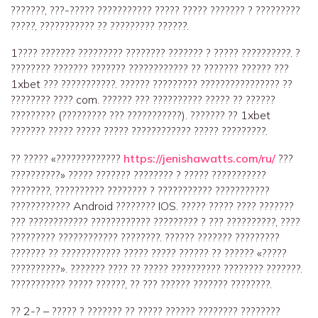
???????, ???-????? ??????????? ????? ????? ??????? ? ?????????
?????, ??????????? ?? ????????? ??????.
1???? ??????? ????????? ???????? ??????? ? ????? ??????????. ?
???????? ??????? ??????? ???????????? ?? ??????? ?????? ???
1xbet ??? ???????????. ?????? ????????? ???????????????? ??
???????? ???? com. ?????? ??? ?????????? ????? ?? ??????
????????? (????????? ??? ???????????). ??????? ?? 1xbet
??????? ????? ????? ????? ???????????? ????? ?????????.
?? ????? «?????????????
https://jenishawatts.com/ru/
???
??????????» ????? ??????? ???????? ? ????? ???????????
????????, ?????????? ???????? ? ??????????? ???????????
???????????? Android ???????? IOS. ????? ????? ???? ???????
??? ???????????? ???????????? ????????? ? ??? ??????????, ????
????????? ???????????? ????????. ?????? ??????? ?????????
??????? ?? ???????????? ????? ????? ?????? ?? ?????? «?????
??????????». ??????? ???? ?? ????? ?????????? ???????? ???????.
??????????? ????? ??????, ?? ??? ?????? ??????? ????????.
?? 2-? – ????? ? ??????? ?? ????? ?????? ???????? ????????