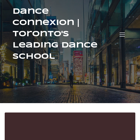
Dance
ConneXion |
Toronto's
Leading Dance
School