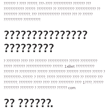
??????? ? ???? ??????, ???-???? ??????????? ??????? ???
???????????? ??????. ????????? ?? ?????????? ???????????? ??
???????? ???????, ??? ????????????? ?????? ??? ?? ??????
??????????? ??????????.
???????????????
?????????
? ???????? ???? ??? ??????? ???????????? ?????? ??????????
????? ??????? ??????????????? ??????. 1xBet ???????????
?????? ?? ?????????? ?????? ?????????? ??????? ??????? ?????? ?
??????????-??????. ? ?????, ????? ????????? ???? ?? ??????? ???
????????, ???????? ????? ???? ???? ????????? ???? 1????, ??????
????????? ???????? ? ??????????? ?????? com.
?? ??????.