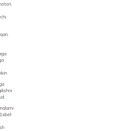
noton,
chi
qari,
aga.
ga
kin.
hga
lishni
ud.
malarni
 1xbet
ish