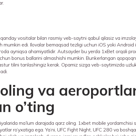
r.
z qanday vositalar bilan rasmiy veb-saytni qabul qilasiz va imzola
sh mumkin edi. Ilovalar bemaqsad tezligi uchun iOS yoki Android i
i ijroda ayniqsa ahamiyatlidir. Autsayder bu yerda 1xBet orqali pr
h uchun bonus ballarini almashishi mumkin. Bunkerlangan qopqoqn
astur tilini tanlashingiz kerak. Opamiz sizga veb-saytimizda uzlu
adi.
 oling va aeroportla
n o’ting
iyalarida ma’lum darajada qarz oling. 1xbet mobile yordamchisi 
siyatlar ro’yxatiga ega. Ya’ni, UFC Fight Night, UFC 280 va boshq