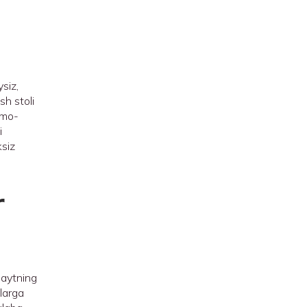
ysiz,
sh stoli
omo-
i
ksiz
r
saytning
alarga