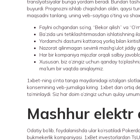
translyatsiyalar bunga yordam beradi. Bundan tashq
buyurdi.
Prognozni ishlab chiqishdan oldin, qaysi tur
maqsadni tanlang, uning veb-saytiga o’ting va shaxsl
Faylni ochgandan so’ng, “Bekor qilish” va “O’rn
Ba’zida uni tetiklashtirmasdan ishlatishning iloj
Yordamchi dasturni kattaroq yorliq bilan kiritis
Nazorat qilinmagan sevimli mashg’ulot jiddiy g
Har bir kompaniya mijozlar orqali salbiy javoblar
Xususan, biz o’zingiz uchun qanday to’plashni
ma’lum bir vaqtda aniqlaymiz.
1xbet-ning o’nta tanga maydonidagi istalgan slotlari
konsernining veb-jurnaliga kiring. 1xbet dan ortiq dep
ta’minlaydi. Siz har doim o’zingiz uchun qulay umumiy
Mashhur elektr 
Odatiy bo’lib, foydalanishda ular ko’rsatiladi Poker
bukmekerlik kompaniyasi. 1xBet investorlardan Ts