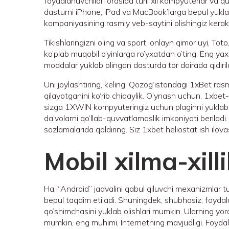
foydalanuvchilari orasida turli xil kompyuterlar va 
dasturni iPhone, iPad va MacBook’larga bepul yuklab 
kompaniyasining rasmiy veb-saytini olishingiz kerak
Tikishlaringizni oling va sport, onlayn qimor uyi, Tot
ko’plab muqobil o’yinlarga ro’yxatdan o’ting. Eng yaxshi
moddalar yuklab olingan dasturda tor doirada qidiril
Uni joylashtiring, keling, Qozog‘istondagi 1xBet ras
qilayotganini ko‘rib chiqaylik. O’ynash uchun, 1xbet
sizga 1XWIN kompyuteringiz uchun plaginni yuklab ol
da’volarni qo’llab-quvvatlamaslik imkoniyati berilad
sozlamalarida qoldiring. Siz 1xbet heliostat ish ilov
Mobil xilma-xilli
Ha, “Android” jadvalini qabul qiluvchi mexanizmlar 
bepul taqdim etiladi. Shuningdek, shubhasiz, foydal
qo’shimchasini yuklab olishlari mumkin. Ularning yor
mumkin, eng muhimi, Internetning mavjudligi. Foydalan